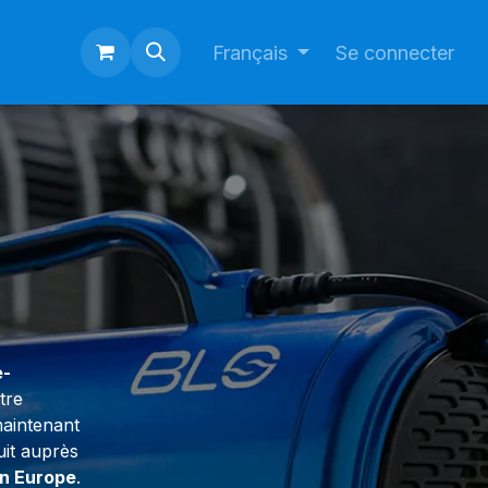
Français
Se connecter
e-
tre
aintenant
it auprès
n Europe
.