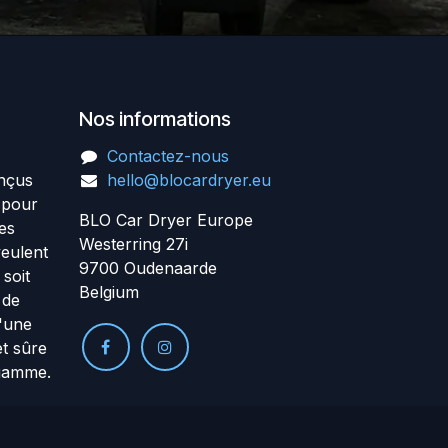
Nos informations​
Contactez-nous
onçus
hello@blocardryer.eu
 pour
BLO Car Dryer Europe
es
Westerring 27i
veulent
9700 Oudenaarde
soit
Belgium
 de
d'une
et sûre
 gamme.