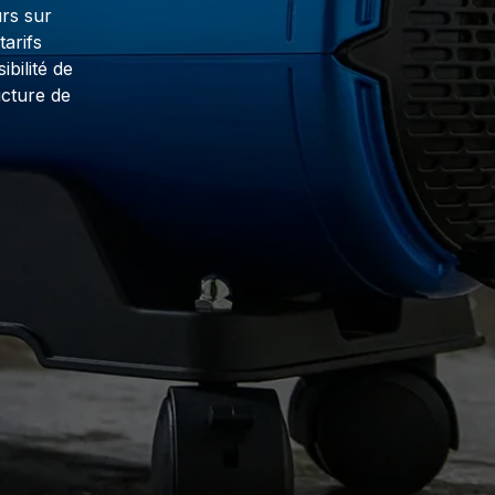
rs sur
tarifs
bilité de
cture de