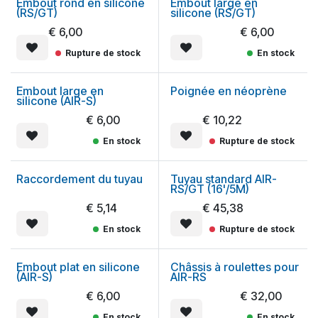
Embout rond en silicone
Embout large en
(RS/GT)
silicone (RS/GT)
€
6,00
€
6,00
Rupture de stock
En stock
Embout large en
Poignée en néoprène
silicone (AIR-S)
€
6,00
€
10,22
En stock
Rupture de stock
Raccordement du tuyau
Tuyau standard AIR-
RS/GT (16'/5M)
€
5,14
€
45,38
En stock
Rupture de stock
Embout plat en silicone
Châssis à roulettes pour
(AIR-S)
AIR-RS
€
6,00
€
32,00
En stock
En stock