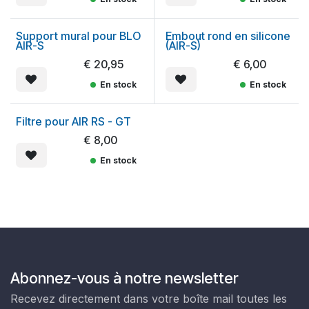
Support mural pour BLO
Embout rond en silicone
AIR-S
(AIR-S)
€
20,95
€
6,00
En stock
En stock
Filtre pour AIR RS - GT
€
8,00
En stock
Abonnez-vous à notre newsletter
Recevez directement dans votre boîte mail toutes les