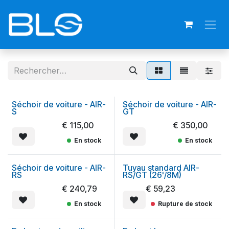
Se rendre au contenu
Séchoir de voiture - AIR-
Séchoir de voiture - AIR-
S
GT
€
115,00
€
350,00
En stock
En stock
Séchoir de voiture - AIR-
Tuyau standard AIR-
RS
RS/GT (26'/8M)
€
240,79
€
59,23
En stock
Rupture de stock