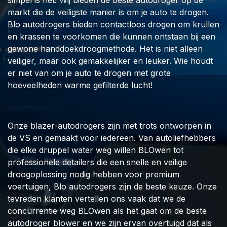
simpel is het! Wij bieden de beste autodroger op de
markt die de veiligste manier is om je auto te drogen.
Blo autodrogers bieden contactloos drogen om krullen
en krassen te voorkomen die kunnen ontstaan bij een
gewone handdoekdroogmethode. Het is niet alleen
veiliger, maar ook gemakkelijker en leuker. Wie houdt
er niet van om je auto te drogen met grote
hoeveelheden warme gefilterde lucht!
Onze blazer-autodrogers zijn met trots ontworpen in
de VS en gemaakt voor iedereen. Van autoliefhebbers
die elke druppel water weg willen BLOwen tot
professionele detailers die een snelle en veilige
droogoplossing nodig hebben voor premium
voertuigen, Blo autodrogers zijn de beste keuze. Onze
tevreden klanten vertellen ons vaak dat we de
concurrentie weg BLOwen als het gaat om de beste
autodroger blower en we zijn ervan overtuigd dat als