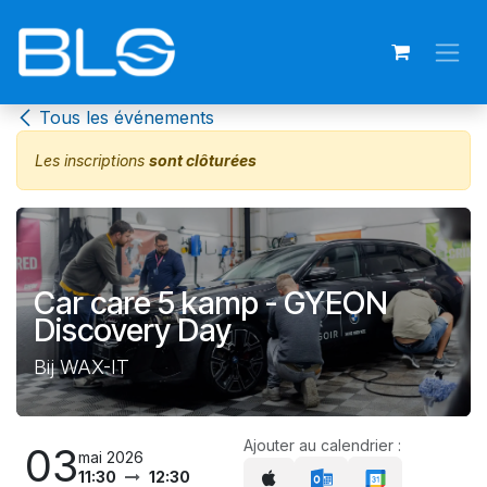
Se rendre au contenu
Tous les événements
Les inscriptions
sont clôturées
Car care 5 kamp - GYEON
Discovery Day
Bij WAX-IT
Ajouter au calendrier :
03
mai 2026
11:30
12:30