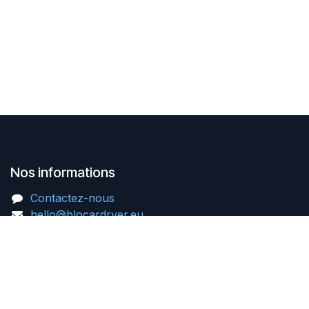
Nos informations​
Contactez-nous
hello@blocardryer.eu
BLO Car Dryer Europe
Westerring 27i
9700 Oudenaarde
Belgium