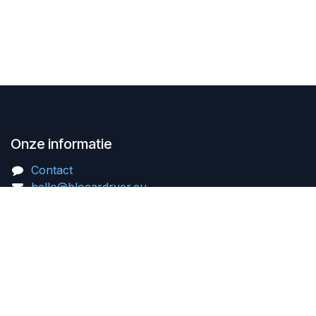
Onze informatie
Contact
hello@blocardryer.eu
BLO Car Dryer Europa
Westerring 27i
9700 Oudenaarde
België