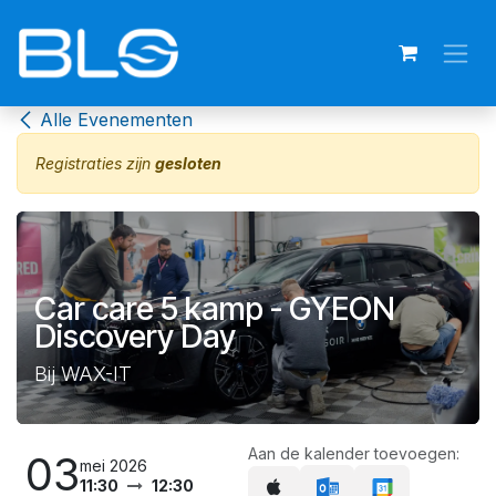
Overslaan naar inhoud
Alle Evenementen
Registraties zijn
gesloten
Car care 5 kamp - GYEON
Discovery Day
Bij WAX-IT
Aan de kalender toevoegen:
03
mei 2026
11:30
12:30